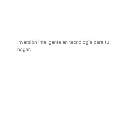
TECHNIVOROS
Inversión inteligente en tecnología para tu 
hogar.
CONTACTO
soporte@technivoros.com
Cra. 38 #10-13, Bogotá
+57 3195657539