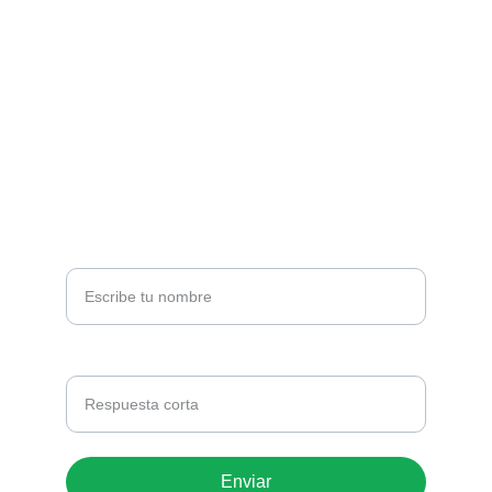
CONTACTO
soporte@technivoros.com
Cra. 38 #10-13, Bogotá
+57 3195657539
NEWSLETTER
Tu nombre*
Correo electrónico *
Enviar