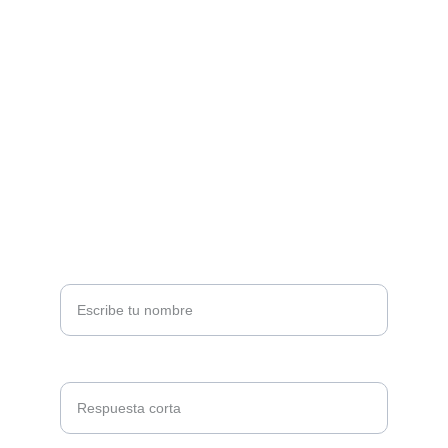
CONTACTO
soporte@technivoros.com
Cra. 38 #10-13, Bogotá
+57 3195657539
NEWSLETTER
Tu nombre*
Correo electrónico *