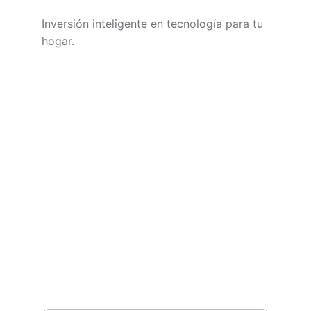
Inversión inteligente en tecnología para tu 
hogar.
CONTACTO
soporte@technivoros.com
Cra. 38 #10-13, Bogotá
+57 3195657539
NEWSLETTER
Tu nombre*