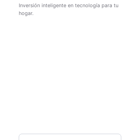
Inversión inteligente en tecnología para tu 
hogar.
CONTACTO
soporte@technivoros.com
Cra. 38 #10-13, Bogotá
+57 3195657539
NEWSLETTER
Tu nombre*