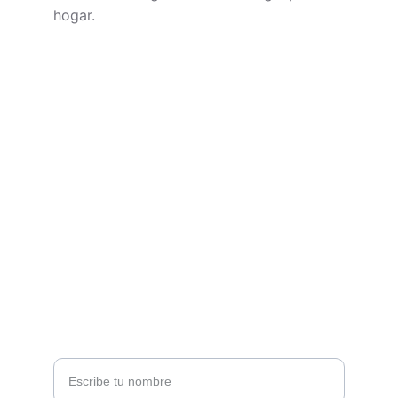
hogar.
CONTACTO
soporte@technivoros.com
Cra. 38 #10-13, Bogotá
+57 3195657539
NEWSLETTER
Tu nombre*