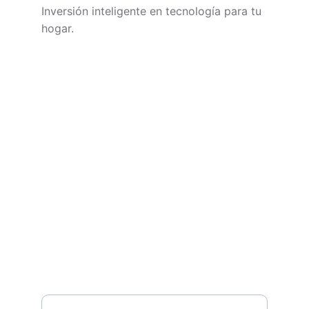
Inversión inteligente en tecnología para tu 
hogar.
CONTACTO
soporte@technivoros.com
Cra. 38 #10-13, Bogotá
+57 3195657539
NEWSLETTER
Tu nombre*