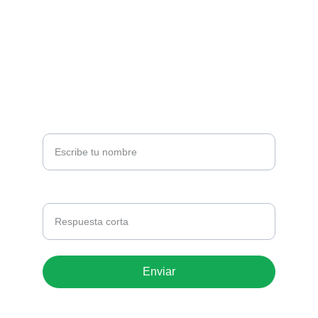
Cra. 38 #10-13, Bogotá
+57 3195657539
NEWSLETTER
Tu nombre*
Correo electrónico *
Enviar